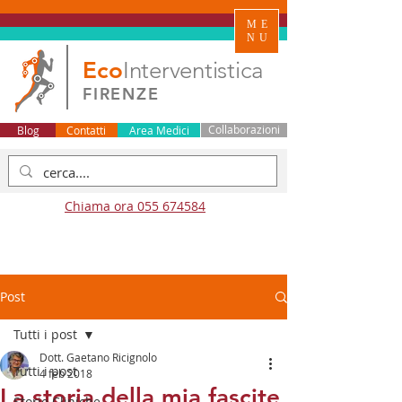
ME
NU
Eco
Interventistica
FIRENZE
Blog
Contatti
Area Medici
Collaborazioni
Chiama ora 055 674584
Post
Tutti i post
Dott. Gaetano Ricignolo
Tutti i post
4 feb 2018
La storia della mia fascite
Storie Cliniche