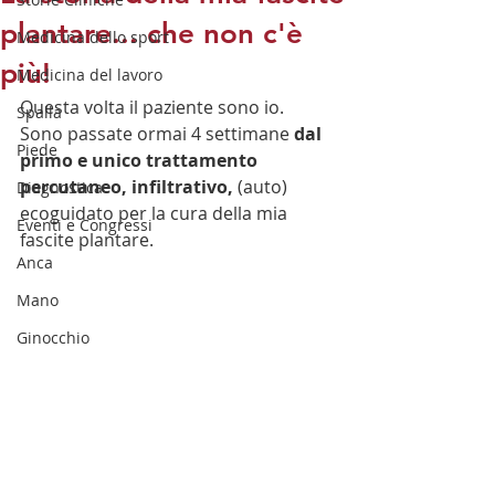
plantare... che non c'è
Medicina dello sport
più!
Medicina del lavoro
Questa volta il paziente sono io.
Spalla
Sono passate ormai 4 settimane 
dal 
Piede
primo e unico trattamento 
percutaneo, infiltrativo,
 (auto) 
Diagnostica
ecoguidato per la cura della mia 
Eventi e Congressi
fascite plantare.
Anca
Mano
Ginocchio