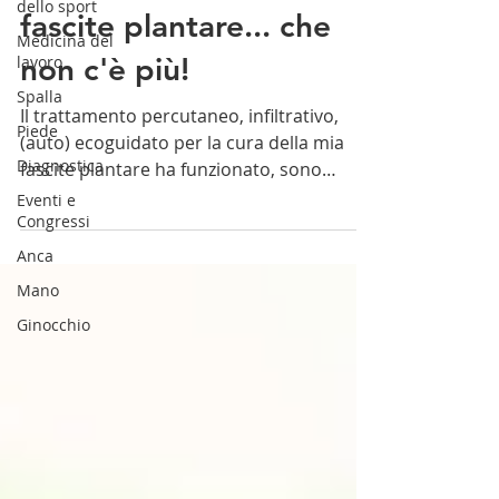
dello sport
fascite plantare... che
Medicina del
non c'è più!
lavoro
Spalla
Il trattamento percutaneo, infiltrativo,
Piede
(auto) ecoguidato per la cura della mia
Diagnostica
fascite plantare ha funzionato, sono
guarito
Eventi e
Congressi
Anca
Mano
Ginocchio