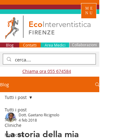
ME
NU
Eco
Interventistica
FIRENZE
Blog
Contatti
Area Medici
Collaborazioni
Chiama ora 055 674584
Blog
Tutti i post
Tutti i post
Dott. Gaetano Ricignolo
Storie
4 feb 2018
Cliniche
La storia della mia
Medicina