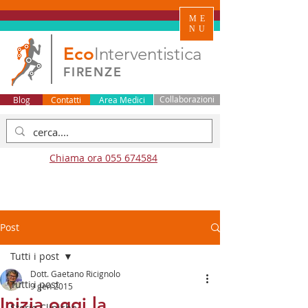
ME
NU
Eco
Interventistica
FIRENZE
Blog
Contatti
Area Medici
Collaborazioni
Chiama ora 055 674584
Post
Tutti i post
Dott. Gaetano Ricignolo
Tutti i post
9 gen 2015
Inizia oggi la
Storie Cliniche