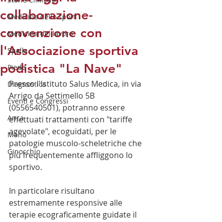
collaborazione-
Medicina dello sport
convenzione con
Medicina del lavoro
l'Associazione sportiva
Spalla
podistica "La Nave"
Piede
Presso l'Istituto Salus Medica, in via 
Diagnostica
Arrigo da Settimello 5B 
Eventi e Congressi
(0556540501), potranno essere 
Anca
effettuati trattamenti con "tariffe 
agevolate", ecoguidati, per le 
Mano
patologie muscolo-scheletriche che 
Ginocchio
più frequentemente affliggono lo 
sportivo.
In particolare risultano 
estremamente responsive alle 
terapie ecograficamente guidate il 