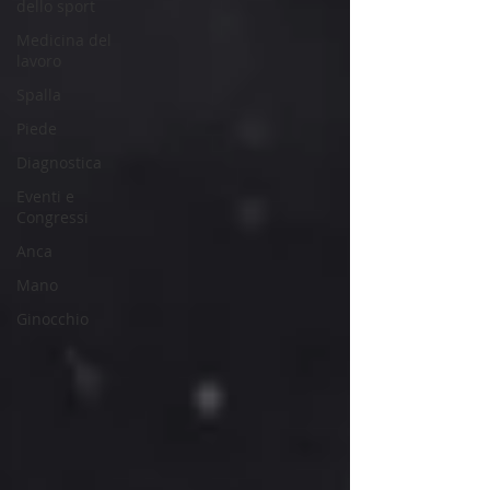
dello sport
Medicina del
lavoro
Spalla
Piede
Diagnostica
Eventi e
Congressi
Anca
Mano
Ginocchio