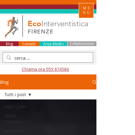
ME
NU
Eco
Interventistica
FIRENZE
Blog
Contatti
Area Medici
Collaborazioni
Chiama ora 055 674584
Blog
Tutti i post
Tutti i post
Storie
Cliniche
Medicina