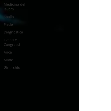
Medicina del
lavoro
Spalla
Piede
Diagnostica
Eventi e
Congressi
Anca
Mano
Ginocchio