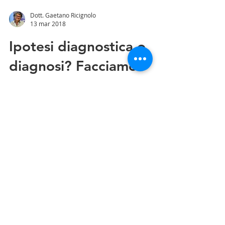
Dott. Gaetano Ricignolo
13 mar 2018
Ipotesi diagnostica o
diagnosi? Facciamo
chiarezza.
L'indagine ecografica ci consente di
vedere la patologia del paziente e quindi
formulare la diagnosi esatta con risultati
molto più efficaci