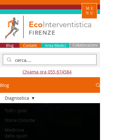
ME
NU
Eco
Interventistica
FIRENZE
Blog
Contatti
Area Medici
Collaborazioni
Chiama ora 055 674584
Blog
Diagnostica
Tutti i post
Storie Cliniche
Medicina
dello sport