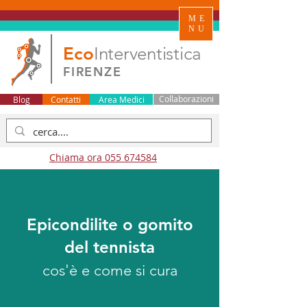
ME
NU
Eco
Interventistica
FIRENZE
Blog
Contatti
Area Medici
Collaborazioni
Chiama ora 055 674584
Epicondilite o gomito
del tennista
cos'è e come si cura