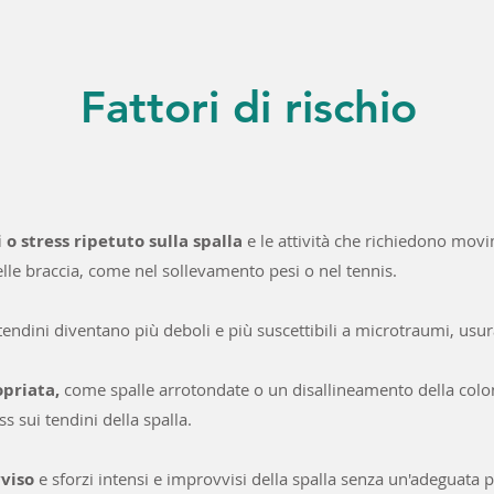
Fattori di rischio
 o stress ripetuto sulla spalla
e le attività che richiedono movi
elle braccia, come nel sollevamento pesi o nel tennis.
 tendini diventano più deboli e più suscettibili a microtraumi, us
opriata,
come spalle arrotondate o un disallineamento della colo
 sui tendini della spalla.
vviso
e sforzi intensi e improvvisi della spalla senza un'adeguata