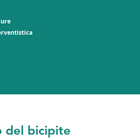
cure
rventistica
 del bicipite