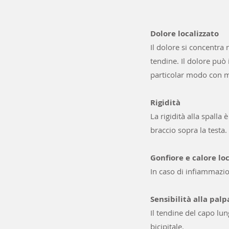
​​Dolore localizzato
Il dolore si concentra 
tendine. Il dolore può 
particolar modo con mo
Rigidità
La rigidità alla spall
braccio sopra la testa.
Gonfiore e calore lo
In caso di infiammazio
Sensibilità alla pal
Il tendine del capo lu
bicipitale.