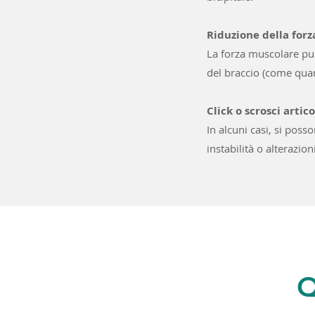
Riduzione della forz
La forza muscolare pu
del braccio (come quan
Click o scrosci artico
In alcuni casi, si poss
instabilità o alterazio
Q