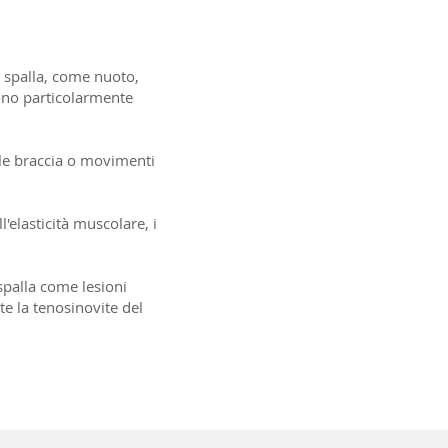
a spalla, come nuoto,
sono particolarmente
lle braccia o movimenti
'elasticità muscolare, i
spalla come lesioni
nte la tenosinovite del