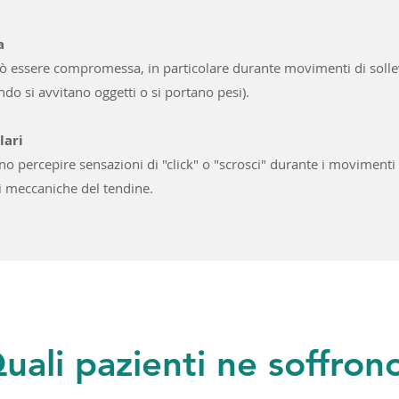
a
ò essere compromessa, in particolare durante movimenti di soll
do si avvitano oggetti o si portano pesi).
lari
ono percepire sensazioni di "click" o "scrosci" durante i movimenti 
ni meccaniche del tendine.
uali pazienti ne soffron