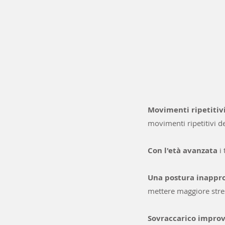
Movimenti ripetitivi
movimenti ripetitivi d
Con l'età avanzata
i
Una postura inappr
mettere maggiore stress
Sovraccarico impro