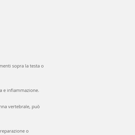
menti sopra la testa o
ura e infiammazione.
nna vertebrale, può
 preparazione o