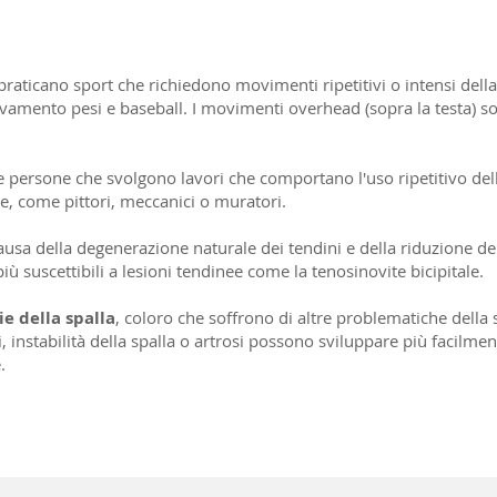
raticano sport che richiedono movimenti ripetitivi o intensi dell
levamento pesi e baseball. I movimenti overhead (sopra la testa) 
e persone che svolgono lavori che comportano l'uso ripetitivo de
le, come pittori, meccanici o muratori.
causa della degenerazione naturale dei tendini e della riduzione dell
iù suscettibili a lesioni tendinee come la tenosinovite bicipitale.
ie della spalla
, coloro che soffrono di altre problematiche della 
ri, instabilità della spalla o artrosi possono sviluppare più facilme
.