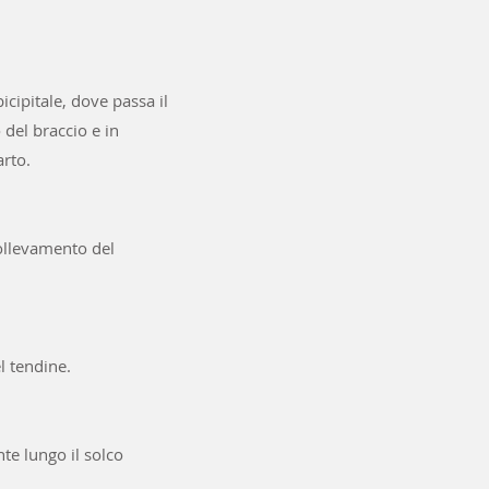
icipitale, dove passa il
 del braccio e in
arto.
sollevamento del
l tendine.
te lungo il solco