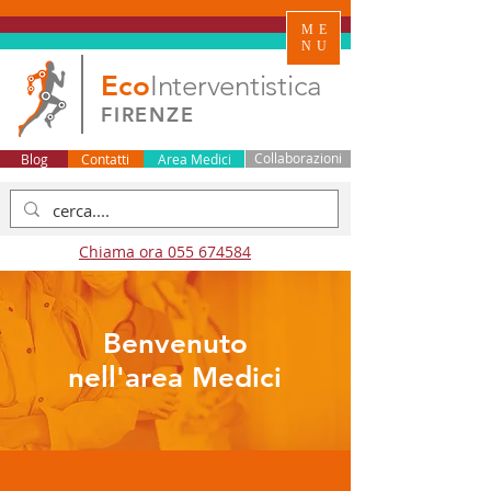
ME
NU
Eco
Interventistica
FIRENZE
Blog
Contatti
Area Medici
Collaborazioni
Chiama ora 055 674584
Benvenuto
nell'area Medici