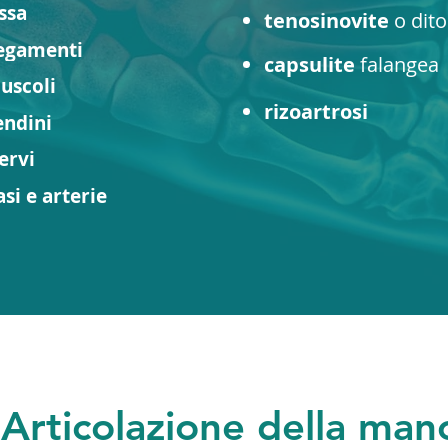
ssa
tenosinovite
o
dito
egamenti
capsulite
falangea
uscoli
rizoartrosi
endini
ervi
asi e arterie
Articolazione della man