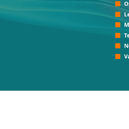
O
L
M
T
N
V