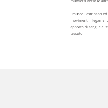
muoversi verso le altre
I muscoli estrinseci ed
movimenti. I legamenti 
apporto di sangue e l'e
tessuto.