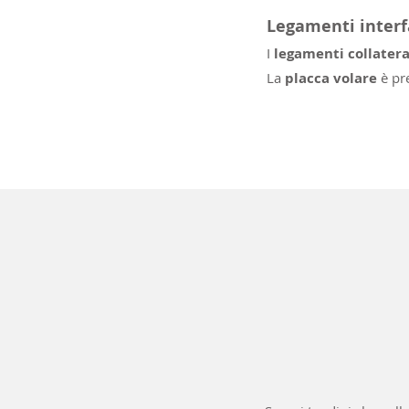
Legamenti interf
I
legamenti collatera
La
placca volare
è pre