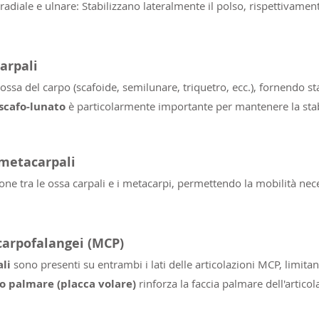
adiale e ulnare: Stabilizzano lateralmente il polso, rispettivament
arpali
ossa del carpo (scafoide, semilunare, triquetro, ecc.), fornendo sta
scafo-lunato
è particolarmente importante per mantenere la stabi
metacarpali
zione tra le ossa carpali e i metacarpi, permettendo la mobilità nece
arpofalangei (MCP)
ali
sono presenti su entrambi i lati delle articolazioni MCP, limita
 palmare (placca volare)
rinforza la faccia palmare dell'artic