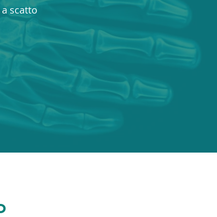
 a scatto
o