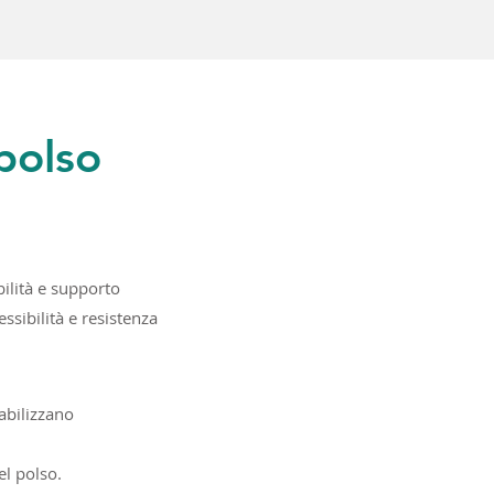
polso
ilità e supporto
sibilità e resistenza
tabilizzano
el polso.