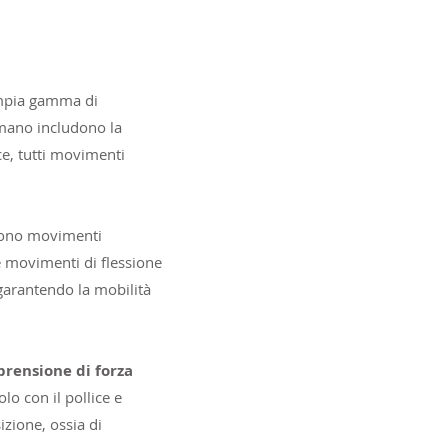
ampia gamma di
a mano includono la
ice, tutti movimenti
tono movimenti
te movimenti di flessione
 garantendo la mobilità
prensione di forza
lo con il pollice e
sizione, ossia di