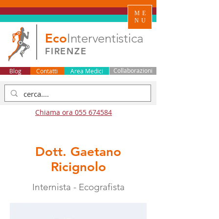
ME
NU
Eco
Interventistica
FIRENZE
Blog
Contatti
Area Medici
Collaborazioni
Chiama ora 055 674584
Dott. Gaetano
Ricignolo
Internista - Ecografista