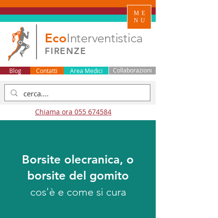
ME
NU
Eco
Interventistica
FIRENZE
Blog
Contatti
Area Medici
Collaborazioni
Chiama ora 055 674584
Borsite olecranica, o
borsite del gomito
cos'è e come si cura