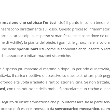
ammazione che colpisce l'entesi
, cioè il punto in cui un tendin
i inseriscono direttamente sull'osso. Questo processo infiammator
ntorno all'area colpita, e spesso si manifesta nelle zone dove c'è u
ne di Achille), la pianta del piede, i gomiti, le ginocchia e la colon
mune nelle
spondiloartriti
(come la spondilite anchilosante o l’art
che associate a infiammazioni sistemiche.
ore è spesso più marcato al mattino o dopo un periodo di inattività
tavia, il carico ripetitivo o eccessivo su queste strutture può pegg
fondo e talvolta irradiato all’articolazione vicina. Se non trattata,
rosi
, con una riduzione della mobilità articolare e un rischio di 
a a seguito di un'infiammazione che può interessare sia la parte ten
processo può essere innescato da
sovraccarico meccanico
, da
m