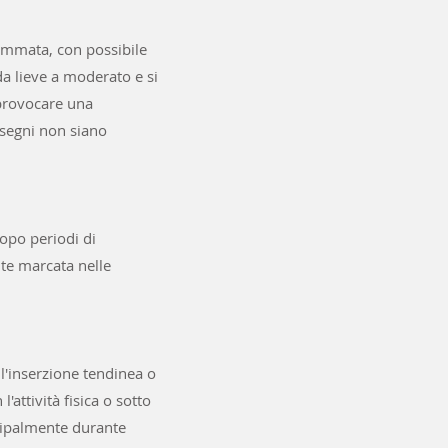
iammata, con possibile
da lieve a moderato e si
 provocare una
 segni non siano
dopo periodi di
nte marcata nelle
ll'inserzione tendinea o
attività fisica o sotto
ncipalmente durante