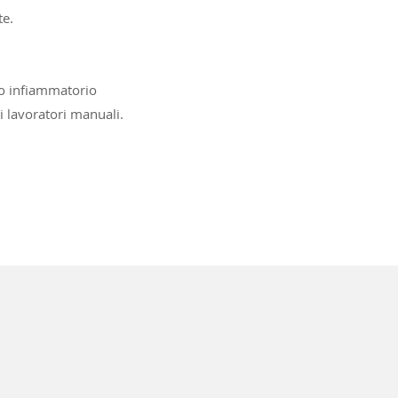
te.
sso infiammatorio
ei lavoratori manuali.