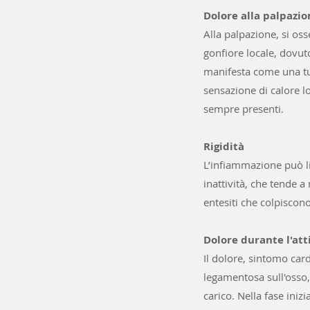
Dolore alla palpazio
Alla palpazione, si os
gonfiore locale, dovut
manifesta come una tu
sensazione di calore l
sempre presenti.
Rigidità
L’infiammazione può li
inattività, che tende 
entesiti che colpiscono
Dolore durante l'att
Il dolore, sintomo card
legamentosa sull'osso,
carico. Nella fase iniz