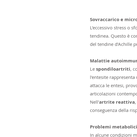
Sovraccarico e micr
L'eccessivo stress o s
tendinea. Questo è com
del tendine d'Achille p
Malattie autoimmu
Le
spondiloartriti
, c
l'entesite rappresenta 
attacca le entesi, pro
articolazioni contem
Nell'
artrite reattiva
,
conseguenza della ris
Problemi metabolic
In alcune condizioni me