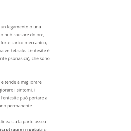
e, un legamento o una
io può causare dolore,
n forte carico meccanico,
na vertebrale. L'entesite è
rite psoriasica), che sono
, e tende a migliorare
iorare i sintomi. Il
 l'entesite può portare a
danno permanente.
dinea sia la parte ossea
icrotraumi ripetuti
o