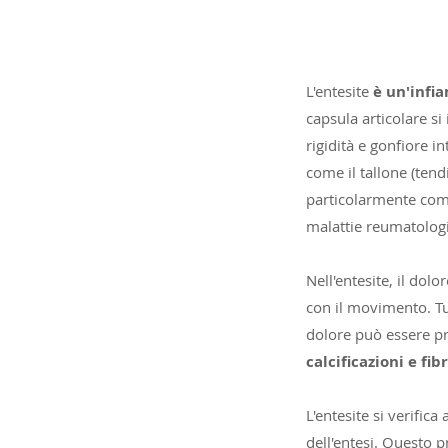
L'entesite
è un'infi
capsula articolare s
rigidità e gonfiore i
come il tallone (tendi
particolarmente co
malattie reumatologi
Nell'entesite, il dol
con il movimento. Tut
dolore può essere pro
calcificazioni e fib
L'entesite si verific
dell'entesi. Questo 