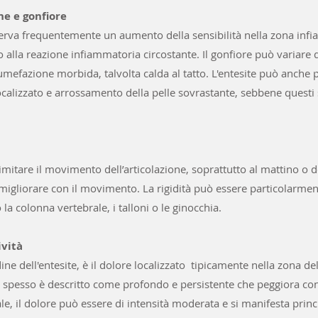
ne e gonfiore
serva frequentemente un aumento della sensibilità nella zona inf
o alla reazione infiammatoria circostante. Il gonfiore può variare 
mefazione morbida, talvolta calda al tatto. L'entesite può anche
ocalizzato e arrossamento della pelle sovrastante, sebbene questi
mitare il movimento dell’articolazione, soprattutto al mattino o 
a migliorare con il movimento. La rigidità può essere particolarme
 la colonna vertebrale, i talloni o le ginocchia.
ività
ine dell'entesite, è il dolore localizzato tipicamente nella zona de
 spesso è descritto come profondo e persistente che peggiora con l'
iale, il dolore può essere di intensità moderata e si manifesta pri