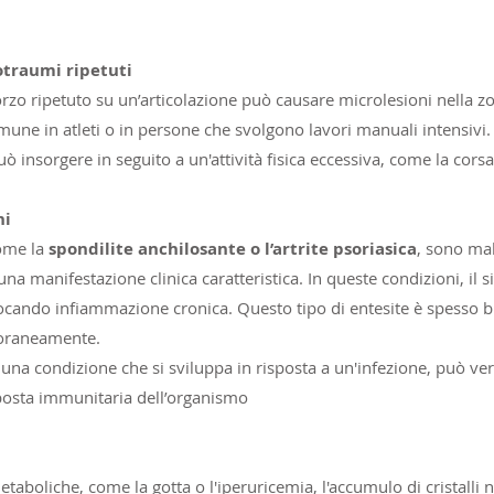
otraumi ripetuti
forzo ripetuto su un’articolazione può causare microlesioni nella z
une in atleti o in persone che svolgono lavori manuali intensivi. 
uò insorgere in seguito a un'attività fisica eccessiva, come la corsa
ni
ome la
spondilite anchilosante o l’artrite psoriasica
, sono mal
una manifestazione clinica caratteristica. In queste condizioni, il
vocando infiammazione cronica. Questo tipo di entesite è spesso bi
poraneamente.
 una condizione che si sviluppa in risposta a un'infezione, può ver
posta immunitaria dell’organismo
i
taboliche, come la gotta o l'iperuricemia, l'accumulo di cristalli ne