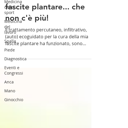
Medicina
fascite plantare... che
dello
sport
non c'è più!
Medicina
del
Il trattamento percutaneo, infiltrativo,
lavoro
(auto) ecoguidato per la cura della mia
Spalla
fascite plantare ha funzionato, sono
Piede
guarito
Diagnostica
Eventi e
Congressi
Anca
Mano
Ginocchio