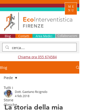
ME
NU
Eco
Interventistica
FIRENZE
Blog
Contatti
Area Medici
Collaborazioni
Chiama ora 055 674584
Blog
Piede
Tutti i
Dott. Gaetano Ricignolo
post
4 feb 2018
Storie
Cliniche
La storia della mia