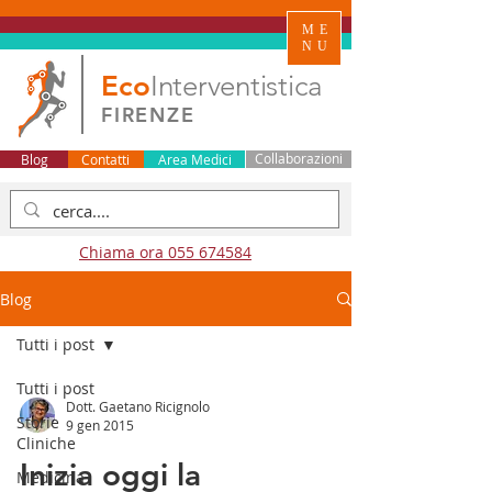
ME
NU
Eco
Interventistica
FIRENZE
Blog
Contatti
Area Medici
Collaborazioni
Chiama ora 055 674584
Blog
Tutti i post
Tutti i post
Dott. Gaetano Ricignolo
Storie
9 gen 2015
Cliniche
Inizia oggi la
Medicina