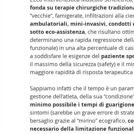
fonda su terapie chirurgiche tradizion
“vecchie”, famigerate, infiltrazioni alla cie
ambulatoriali, mini-invasivi, condotti c
sotto eco-assistenza
, che risultano otti
determinano una rapida regressione della
funzionale) in una alta percentuale di cas
a soddisfare le esigenze del 
paziente sp
il massimo della sicurezza (safety) e il m
maggiore rapidità di risposta terapeutica 
Sappiamo infatti che il tempo è un param
gestione dell’atleta, della sua “condizion
minimo possibile i tempi di guarigion
sintomi (sarebbe un grave errore di strat
bersaglio grazie al “mirino” ecografico, 
co
necessario della limitazione funziona