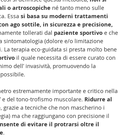
ali o artroscopiche
 né tanto meno sulle 
ca. Essa 
si basa su moderni trattamenti 
on ago sottile, in sicurezza e precisione, 
mamente tollerati dal 
paziente sportivo
 e che 
 sintomatologia (dolore e/o limitazione 
i. La terapia eco-guidata si presta molto bene 
ortivo
 il quale necessita di essere curato con 
inimo dell’ invasività, promuovendo la 
possibile.
etro estremamente importante e critico nella 
e” e del tono-trofismo muscolare. 
Ridurre al 
e
, grazie a tecniche che non mascherino i 
egia) ma che raggiungano con precisione il 
nsente di evitare il protrarsi oltre il 
le
. 