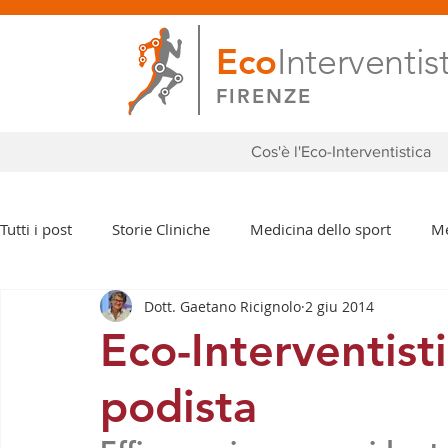
Eco
Interventis
FIRENZE
Cos'è l'Eco-Interventistica
Tutti i post
Storie Cliniche
Medicina dello sport
Me
Dott. Gaetano Ricignolo
2 giu 2014
Eventi e Congressi
Anca
Mano
Ginocchio
Eco-Interventisti
podista