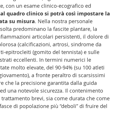
te, con un esame clinico-ecografico ed 
 al quadro clinico si potrà così impostare la 
iata su misura
. Nella nostra personale 
risolta predominano la fascite plantare, la 
nfiammazioni articolari persistenti, il dolore di 
lorosa (calcificazioni, artrosi, sindrome da 
ti-epitrocleiti (gomito del tennista) e sulle 
strati eccellenti. In termini numerici le 
tate molto elevate, del 90-94% (su 100 atleti 
 giovamento), a fronte peraltro di scarsissimi 
re che la precisione garantita dalla guida 
 ed una notevole sicurezza. Il contenimento 
di trattamento brevi, sia come durata che come 
sce di popolazione più “deboli” di fruire del 