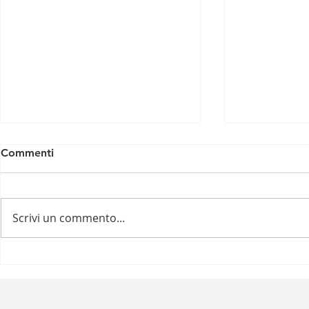
Commenti
Scrivi un commento...
La spalla del nuotatore:
Curare a oc
come risolvere il dolore e
guida ecogr
migliorare le performance