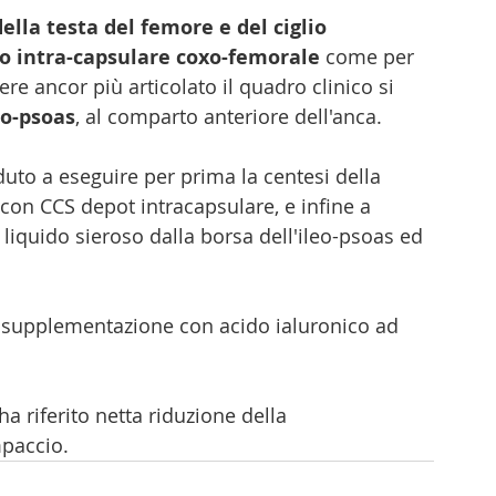
della testa del femore e del ciglio 
 intra-capsulare coxo-femorale
 come per 
dere ancor più articolato il quadro clinico si 
eo-psoas
, al comparto anteriore dell'anca.
to a eseguire per prima la centesi della 
e con CCS depot intracapsulare, e infine a 
i liquido sieroso dalla borsa dell'ileo-psoas ed 
osupplementazione con acido ialuronico ad 
a riferito netta riduzione della 
mpaccio.