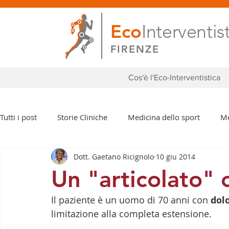
Eco
Interventis
FIRENZE
Cos'è l'Eco-Interventistica
Tutti i post
Storie Cliniche
Medicina dello sport
Me
Dott. Gaetano Ricignolo
10 giu 2014
Eventi e Congressi
Anca
Mano
Ginocchio
Un "articolato" 
Il paziente è un uomo di 70 anni con 
dol
limitazione alla completa estensione.