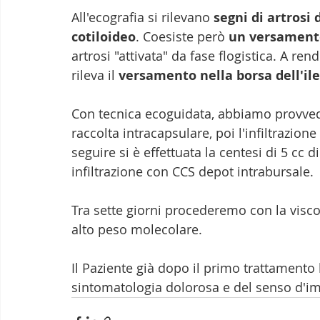
All'ecografia si rilevano 
segni di artrosi 
cotiloideo
. Coesiste però 
un versamento
artrosi "attivata" da fase flogistica. A ren
rileva il 
versamento nella borsa dell'il
Con tecnica ecoguidata, abbiamo provvedu
raccolta intracapsulare, poi l'infiltrazion
seguire si è effettuata la centesi di 5 cc d
infiltrazione con CCS depot intrabursale.
Tra sette giorni procederemo con la visc
alto peso molecolare.
Il Paziente già dopo il primo trattamento h
sintomatologia dolorosa e del senso d'i