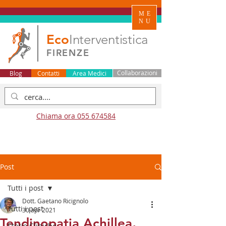
ME
NU
Eco
Interventistica
FIRENZE
Blog
Contatti
Area Medici
Collaborazioni
Chiama ora 055 674584
Post
Tutti i post
Dott. Gaetano Ricignolo
Tutti i post
30 apr 2021
Tendinopatia Achillea,
Storie Cliniche