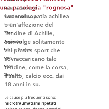
una patologia "rognosa"
Medicina dello sport
La tendinopatia achillea 
Medicina del lavoro
è un’affezione del 
Spalla
Tendine di Achille, 
Piede
coinvolge solitamente 
Diagnostica
chi pratica sport che 
Eventi e Congressi
sovraccaricano tale 
Anca
Mano
tendine, come la corsa, 
Ginocchio
il salto, calcio ecc. dai 
18 anni in su.
Le cause più frequenti sono: 
microtraumatismi ripetuti