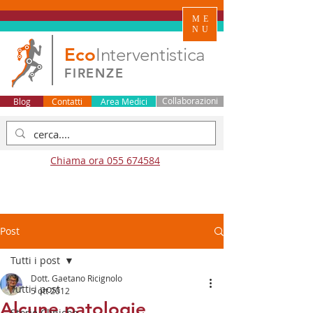
ME
NU
Eco
Interventistica
FIRENZE
Blog
Contatti
Area Medici
Collaborazioni
Chiama ora 055 674584
Post
Tutti i post
Dott. Gaetano Ricignolo
Tutti i post
5 ott 2012
Alcune patologie
Storie Cliniche