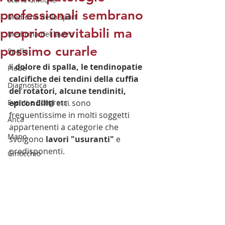
professionali sembrano
Medicina dello sport
proprio inevitabili ma
Medicina del lavoro
possimo curarle
Spalla
Il 
dolore di spalla, le tendinopatie 
Piede
calcifiche dei tendini della cuffia 
Diagnostica
dei rotatori, alcune tendiniti, 
Eventi e Congressi
epicondiliti 
etc. sono 
frequentissime in molti soggetti 
Anca
appartenenti a categorie che 
Mano
svolgono 
lavori "usuranti"
 e 
predisponenti.
Ginocchio