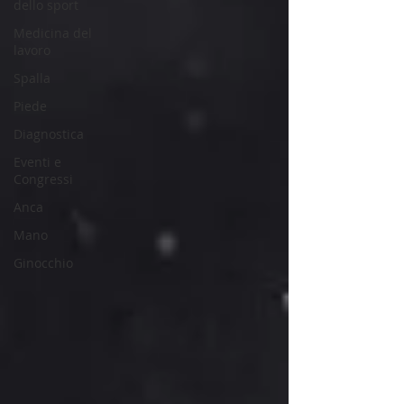
dello sport
Medicina del
lavoro
Spalla
Piede
Diagnostica
Eventi e
Congressi
Anca
Mano
Ginocchio