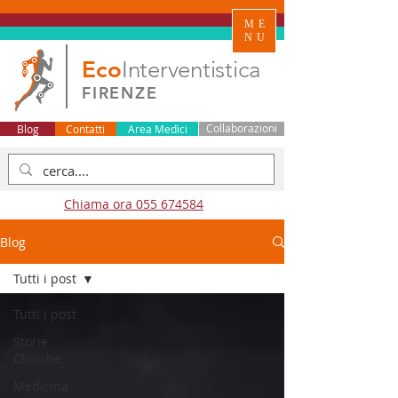
ME
NU
Eco
Interventistica
FIRENZE
Blog
Contatti
Area Medici
Collaborazioni
Chiama ora 055 674584
Blog
Tutti i post
Tutti i post
Storie
Cliniche
Medicina