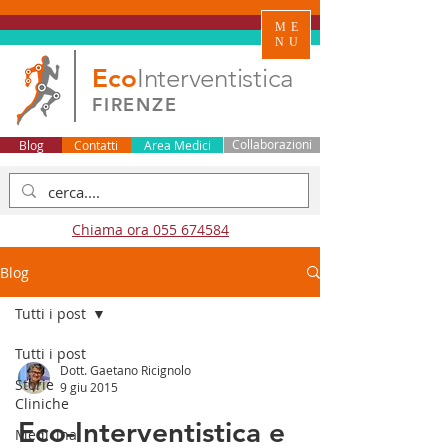
ME
NU
Eco
Interventistica
FIRENZE
Blog
Contatti
Area Medici
Collaborazioni
Chiama ora 055 674584
Blog
Tutti i post
Tutti i post
Dott. Gaetano Ricignolo
Storie
9 giu 2015
Cliniche
Eco-Interventistica e
Medicina