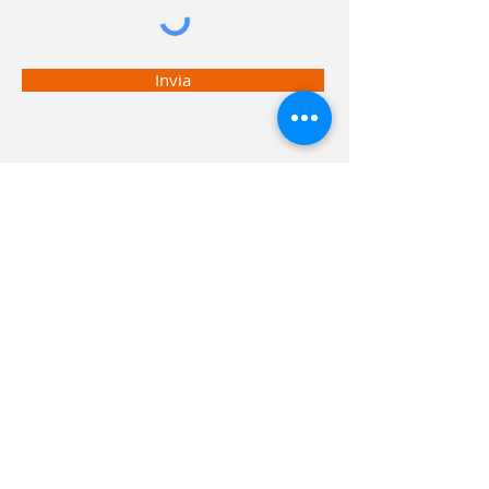
Invia
Eco-Interventistica è un'attività di
Medi-Pro Firenze
Studio Medico Polispecialistico
Via Aretina, 167/M - 50136 - Firenze
> Telefono
055 674584
> Seguici su
Facebook
>
Informativa Privacy
>
Cookies Policy
Home
Blog
Area Medici