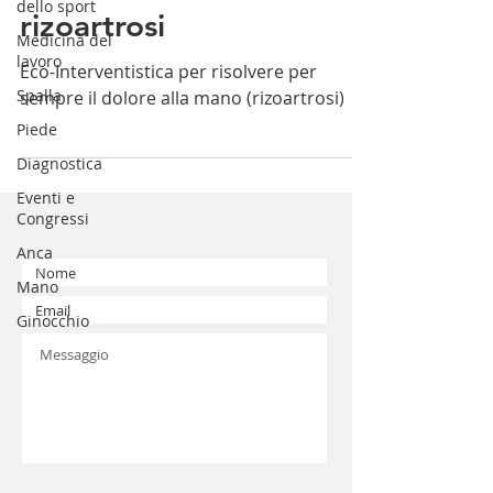
dello sport
rizoartrosi
Medicina del
lavoro
Eco-Interventistica per risolvere per
Spalla
sempre il dolore alla mano (rizoartrosi)
Piede
Diagnostica
Eventi e
Congressi
Anca
Mano
Ginocchio